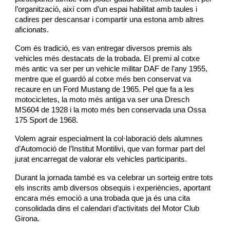
l’organització, així com d’un espai habilitat amb taules i
cadires per descansar i compartir una estona amb altres
aficionats.
Com és tradició, es van entregar diversos premis als
vehicles més destacats de la trobada. El premi al cotxe
més antic va ser per un vehicle militar DAF de l’any 1955,
mentre que el guardó al cotxe més ben conservat va
recaure en un Ford Mustang de 1965. Pel que fa a les
motocicletes, la moto més antiga va ser una Dresch
MS604 de 1928 i la moto més ben conservada una Ossa
175 Sport de 1968.
Volem agrair especialment la col·laboració dels alumnes
d’Automoció de l’Institut Montilivi, que van formar part del
jurat encarregat de valorar els vehicles participants.
Durant la jornada també es va celebrar un sorteig entre tots
els inscrits amb diversos obsequis i experiències, aportant
encara més emoció a una trobada que ja és una cita
consolidada dins el calendari d’activitats del Motor Club
Girona.